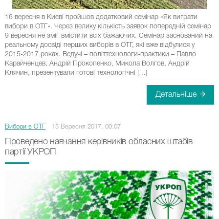
16 вересня в Києві пройшов додатковий семінар «Як виграти
вибори в ОТГ». Через велику кількість заявок попередній семінар
9 вересня не зміг вмістити всіх бажаючих. Семінар заснований на
реальному досвіді перших виборів в ОТГ, які вже відбулися у
2015-2017 роках. Ведучі – політтехнологи-практики – Павло
Карайченцев, Андрій Прокопенко, Микола Волгов, Андрій
Клячин, презентували готові технологічні […]
Детальніше
Вибори в ОТГ
15 Вересня 2017, 00:07
Проведено навчання керівників обласних штабів
партії УКРОП