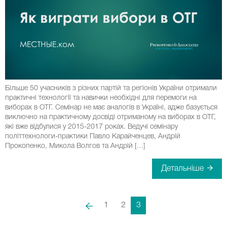
Більше 50 учасників з різних партій та регіонів України отримали
практичні технології та навички необхідні для перемоги на
виборах в ОТГ. Семінар не має аналогів в Україні, адже базується
виключно на практичному досвіді отриманому на виборах в ОТГ,
які вже відбулися у 2015-2017 роках. Ведучі семінару
політтехнологи-практики Павло Карайченцев, Андрій
Прокопенко, Микола Волгов та Андрій […]
Детальніше
1
2
3