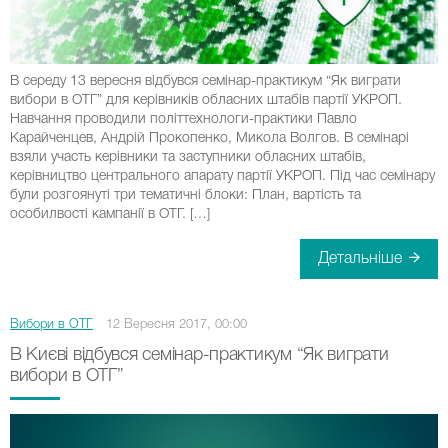
В середу 13 вересня відбувся семінар-практикум “Як виграти
вибори в ОТГ” для керівників обласних штабів партії УКРОП.
Навчання проводили політтехнологи-практики Павло
Карайченцев, Андрій Прокопенко, Микола Волгов. В семінарі
взяли участь керівники та заступники обласних штабів,
керівництво центрального апарату партії УКРОП. Під час семінару
були розгоянуті три тематичні блоки: План, вартість та
особилвості кампанії в ОТГ. […]
Детальніше
Вибори в ОТГ
12 Вересня 2017, 00:00
В Києві відбувся семінар-практикум “Як виграти
вибори в ОТГ”